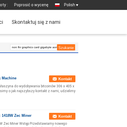
oty :
Poprosić o wycenę
Polish
ci
Skontaktuj się z nami
g Machine
Kontakt
Maszyna do wydobywania bitcoinów 306 x 405 x
imy o jak najszybszy kontakt z nami, udzielimy
z 1418W Zec Miner
Kontakt
18W Zec Miner Wstęp Przedstawiamy nowego