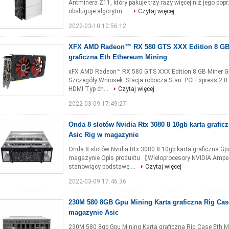
Antminera Z11, który pakuje trzy razy więcej niż jego po
obsługuje algorytm ...
Czytaj więcej
2022-03-10 10:56:12
XFX AMD Radeon™ RX 580 GTS XXX Edition 8 GB
graficzna Eth Ethereum Mining
xFX AMD Radeon™ RX 580 GTS XXX Edition 8 GB Miner GPU
Szczegóły Wniosek: Stacja robocza Stan: PCI Express 2.0
HDMI Typ ch...
Czytaj więcej
2022-03-09 17:49:27
Onda 8 slotów Nvidia Rtx 3080 8 10gb karta grafic
Asic Rig w magazynie
Onda 8 slotów Nvidia Rtx 3080 8 10gb karta graficzna Gp
magazynie Opis produktu 【Wieloprocesory NVIDIA Ampe
stanowiący podstawę ...
Czytaj więcej
2022-03-09 17:46:36
230M 580 8GB Gpu Mining Karta graficzna Rig Ca
magazynie Asic
230M 580 8gb Gpu Mining Karta graficzna Rig Case Eth 