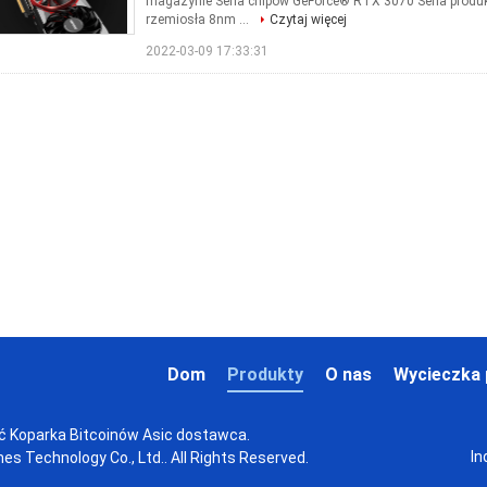
magazynie Seria chipów GeForce® RTX 3070 Seria produk
rzemiosła 8nm ...
Czytaj więcej
2022-03-09 17:33:31
Dom
Produkty
O nas
Wycieczka 
ść Koparka Bitcoinów Asic dostawca.
In
s Technology Co., Ltd.. All Rights Reserved.