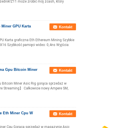
przednik!Z11 może zrobić mój zcash, który
 Miner GPU Karta
Kontakt
 Karta graficzna Eth Ethereum Mining Szybkie
 X16 Szybkość pamięci wideo: 0,4ns Wyjścia:
zna Gpu Bitcoin Miner
Kontakt
u Bitcoin Miner Asic Rig gorąca sprzedaż w
re Streaming】 Całkowicie nowy Ampere SM,
se Eth Miner Cpu W
Kontakt
Miner Cpu Gorąca sprzedaż w magazynie Asic