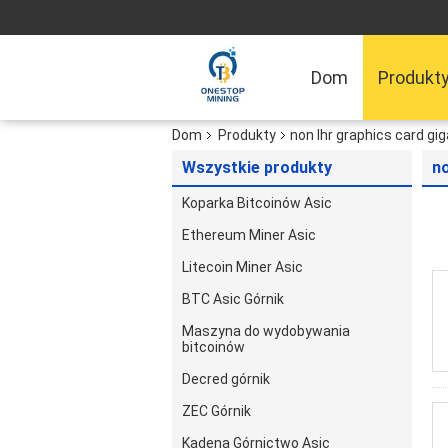
Dom
Produkt
Dom
Produkty
non lhr graphics card gi
Wszystkie produkty
no
Koparka Bitcoinów Asic
Ethereum Miner Asic
Litecoin Miner Asic
BTC Asic Górnik
Maszyna do wydobywania
bitcoinów
Decred górnik
ZEC Górnik
Kadena Górnictwo Asic