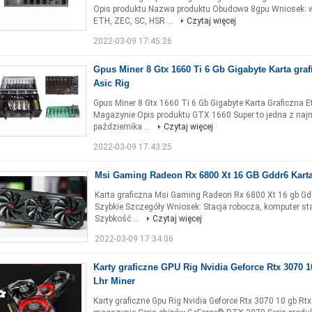
Opis produktu Nazwa produktu Obudowa 8gpu Wniosek: wy
ETH, ZEC, SC, HSR ...
Czytaj więcej
2022-03-09 17:45:26
Gpus Miner 8 Gtx 1660 Ti 6 Gb Gigabyte Karta gra
Asic Rig
Gpus Miner 8 Gtx 1660 Ti 6 Gb Gigabyte Karta Graficzna 
Magazynie Opis produktu GTX 1660 Super to jedna z naj
października ...
Czytaj więcej
2022-03-09 17:43:25
Msi Gaming Radeon Rx 6800 Xt 16 GB Gddr6 Karta
Karta graficzna Msi Gaming Radeon Rx 6800 Xt 16 gb G
Szybkie Szczegóły Wniosek: Stacja robocza, komputer st
Szybkość ...
Czytaj więcej
2022-03-09 17:34:06
Karty graficzne GPU Rig Nvidia Geforce Rtx 3070 1
Lhr Miner
Karty graficzne Gpu Rig Nvidia Geforce Rtx 3070 10 gb Rt