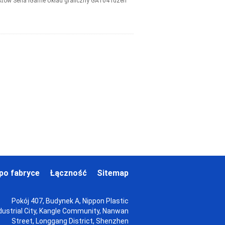
tów Seria iGame Układ graficzny GA104 rdzeń
po fabryce
Łączność
Sitemap
Pokój 407, Budynek A, Nippon Plastic
dustrial City, Kangle Community, Nanwan
Street, Longgang District, Shenzhen