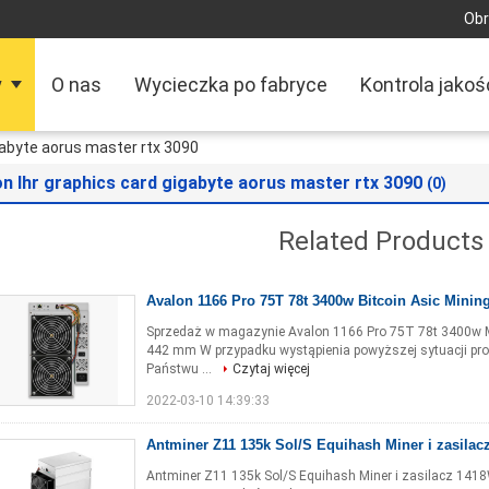
Obr
y
O nas
Wycieczka po fabryce
Kontrola jakoś
gabyte aorus master rtx 3090
n lhr graphics card gigabyte aorus master rtx 3090
(0)
Related Products
Avalon 1166 Pro 75T 78t 3400w Bitcoin Asic Minin
Sprzedaż w magazynie Avalon 1166 Pro 75T 78t 3400w 
442 mm W przypadku wystąpienia powyższej sytuacji pros
Państwu ...
Czytaj więcej
2022-03-10 14:39:33
Antminer Z11 135k Sol/S Equihash Miner i zasilac
Antminer Z11 135k Sol/S Equihash Miner i zasilacz 14