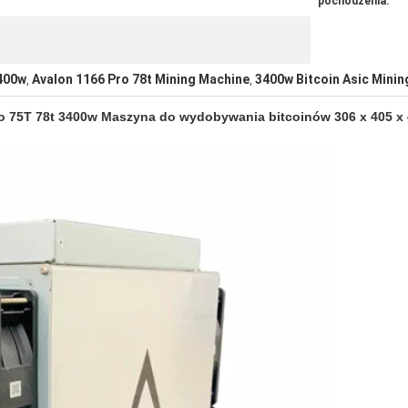
pochodzenia:
3400w
Avalon 1166 Pro 78t Mining Machine
3400w Bitcoin Asic Mini
,
,
ro 75T 78t 3400w Maszyna do wydobywania bitcoinów 306 x 405 x