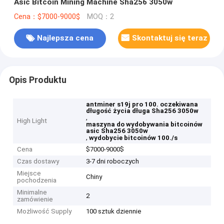
Asic Bitcoin Mining Machine Sha256 3050w
Cena：$7000-9000$
MOQ：2
Najlepsza cena
Skontaktuj się teraz
Opis Produktu
antminer s19j pro 100. oczekiwana
długość życia długa Sha256 3050w
,
High Light
maszyna do wydobywania bitcoinów
asic Sha256 3050w
,
wydobycie bitcoinów 100./s
Cena
$7000-9000$
Czas dostawy
3-7 dni roboczych
Miejsce
Chiny
pochodzenia
Minimalne
2
zamówienie
Możliwość Supply
100 sztuk dziennie